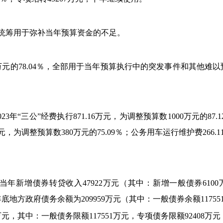
全部统筹用于弥补当年预算资金的不足。
万元的
78.04％，全部用于当年预算执行中的突发事件和其他难
2
3
年“三公”经费执行
871.16
万元，为调整预算数1
000万元的8
万元，为调整预算数380万元的75.09％；公务用车运行维护费266.1
，当年新增债券转贷收入47922万元（其中：新增一般债券6100
底地方政府债务余额为209959
万元（其中：一般债券余额11
75
万元，其中：一般债务限额11
7551万元，专项债务限额92408