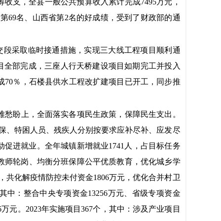
筹收支，全县一般公共预算收入累计完成7495万元，
第69名、山西省第2名的好成绩，受到了财政部的通
交段采取临时接通措施，实现三大线工程项目顺利通
造项目全部完成，三座人行天桥建设项目如期完工并投入
成
70％，石楼县供水工程改扩建项目已开工，同步推
难愁盼上，全面落实各项民生政策，保障民生支出。
元。低保、特困人员、残疾人分别按要求应补尽补、应发尽
促进就业。全年城镇新增就业1741人，占目标任务
教师轮岗、均衡分班保障公平优质教育，优化城乡学
，共化解疫情防控未付资金1806万元，优化合并村卫
其中：整合中央专项资金1
3256万元、省级专项资金
6
万元。202
3年实施项目367个，其中：涉及产业项目