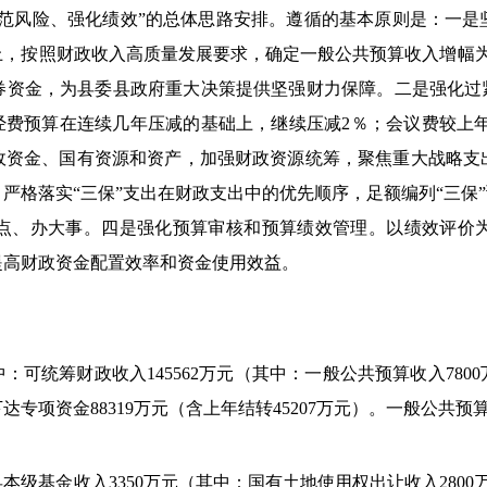
防范风险、强化
绩效”的
总体思路安排。遵循的基本原则是：
一是
上，按照财政收入高质量发展要求，确定一般公共预算收入增幅为
券资金，为县委县政府重大决策提供坚强财力保障。二是强化过紧
公”经费预算在连续几年压减的基础上，继续压减2％；会议费较上
财政资金、国有资源和资产，加强财政资源统筹，聚焦重大战略支
严格落实“三保”支出在财政支出中的优先顺序，足额编列“三保”
点、办大事。四是强化预算审核和预算绩效管理
。以绩效评价
提高财政资金配置效率和资金使用效益。
其中：可统筹财政收入145562万元（其中：一般公共预算收入7800
达专项资金88319万元（含上年结转45207
万元）。一般公共预算
：县本级基金收入3350万元（其中：国有土地使用权出让收入280