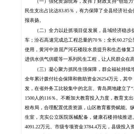
（一）强化资源统筹
，发挥了财政支持“创造力
民生支出占比达83.85％，有力保障了全县经济社
报表扬。
（二）全力以赴抓项目促发展，县域经济稳步
车；汾石高速完成总工程
总
量的70％；全长60.
使用，黄河中游屈产河石楼段水质提升和生态修复
进供水供气供暖等一系列民生工程，让人民群众在
（三）凝心聚力抓民生强保障，群众福祉持续
全年累计拨付社会保障和救助资金26254万元，其中
发
，
在省外务工比较集中的北京、青岛两地建立了“
1500人的116％。不断加大教育投入力度，教育支出执
校布局，合理配置优质资源，山区教育蓄势赋能。
生室，充实公立医院医械配备，健康石楼持续推进
4091.22万元、市级专项资金3784.4万元，县级投