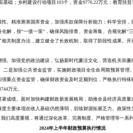
坚实基础；乡村建设行动项目103个，资金9776.22万元；教育扶贫
续性。精准测算国库资金，加强库款保障分析能力；科学安排，
化解，按“一债一策”，确保风险排查、资金筹集、合规化解“
了相关制度办法，建立健全了长效机制，取得了阶段性成果。开
增强。加强党的政治建设，弘扬新时代廉洁文化，营造机关崇廉
。二是加强公共资金监管，实施财政项目全生命周期预算管理
强重点资金监管，确保财政资金及时足额到位，严格执行特殊转
744万元
。
了显著成绩。面对加快构建财政新发展格局，助推全县经济高质
难度主要体现在收入基础仍然薄弱，后续财源拓展乏力。政策性
，我们高度重视，将通过深化改革、完善制度、严格管理等一系
2024年上半年财政预算执行情况