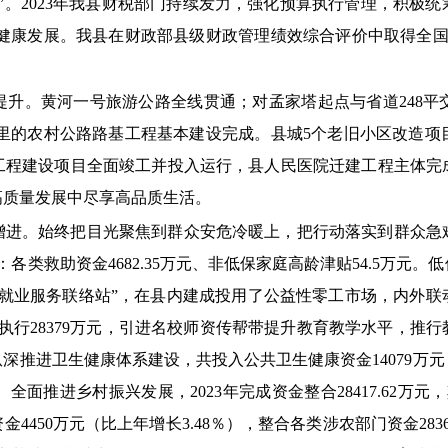
”。
2023年我县财税部门持续发力，强化预算执行管理，积极统
会健康发展。
我县在财政部县级财政管理绩效综合评价中取得全国
提升。黄河一号旅游公路全线贯通；对孟家塔起点与省道248平
27公里的农村公路路基工程基本建设完成。县城5个老旧小区改
工程建设项目全面竣工并投入运行，县人民医院迁建工程主体完
高质量发展中尽享高品质生活。
增进。
始终把目光聚焦到群众安危冷暖上，把行动落实到群众急
：各类救助资金4682.35万元、非低保家庭高龄津贴54.5万
就业服务联络站”，在县内建成投用了公益性零工市场，内外联动
行28379万元
，引进名校师资传帮带提升教育教学水平，推行
纵深推进卫生健康体系建设，共投入公共卫生健康资金14079万元
。全面推进乡村振兴发展，2023年完成资金整合28417.62
万元，
入资金4450万元（比上年增长3.48％），整合各类涉农部门资金283