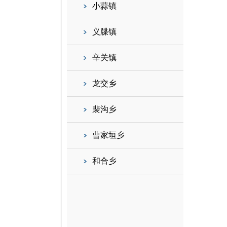
小蒜镇
义牒镇
辛关镇
龙交乡
裴沟乡
曹家垣乡
和合乡