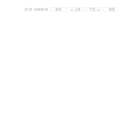
共1页 当前第1页
首页
上页
下页
尾页