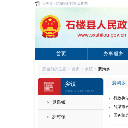
今天是：
2026年8月6日 星期四
首页
办事服务
您当前的位置：
首页
>
乡镇
>
裴沟乡
裴沟乡
乡镇
行政执法
灵泉镇
吕梁市
国务院
罗村镇