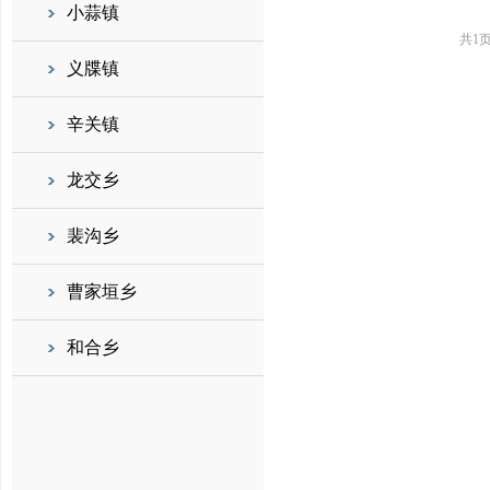
小蒜镇
共1
义牒镇
辛关镇
龙交乡
裴沟乡
曹家垣乡
和合乡