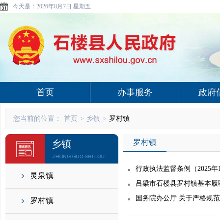
今天是：
2026年8月7日 星期五
首页
办事服务
政府
您当前的位置：
首页
>
乡镇
>
罗村镇
罗村镇
乡镇
行政执法监督条例（2025年
灵泉镇
吕梁市石楼县罗村镇基本履
国务院办公厅 关于严格规
罗村镇