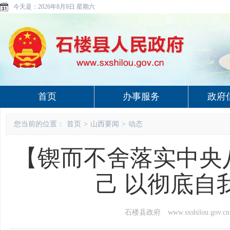
今天是：
2026年8月8日 星期六
首页
办事服务
政府
您当前的位置：
首页
>
山西要闻
>
动态
【锲而不舍落实中央
己 以彻底自
石楼县政府 www.sxshilou.gov.cn