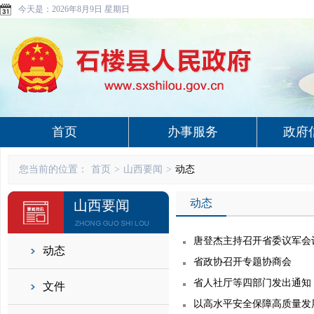
今天是：
2026年8月9日 星期日
首页
办事服务
政府
您当前的位置：
首页
>
山西要闻
>
动态
动态
山西要闻
唐登杰主持召开省委议军会
动态
省政协召开专题协商会
省人社厅等四部门发出通知
文件
以高水平安全保障高质量发