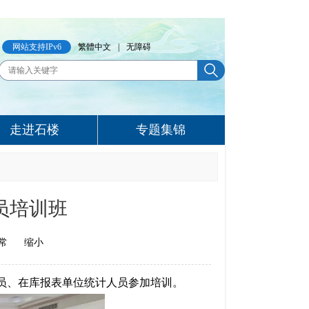
网站支持IPv6
繁體中文
|
无障碍
走进石楼
专题集锦
员培训班
常
缩小
员、在库报表单位统计人员参加培训。