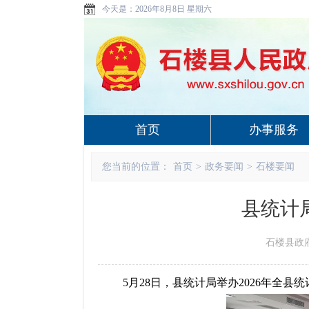
今天是：
2026年8月8日 星期六
首页
办事服务
您当前的位置：
首页
>
政务要闻
>
石楼要闻
县统计
石楼县政府 w
5
月
28
日，县统计局举办
2026
年全县统