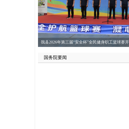
我县2026年第三届“安全杯”全民健身职工篮球赛
县委召开工作例会
县人大常委会召开党组（扩大）会议
我县召开防汛工作调度会
国务院要闻