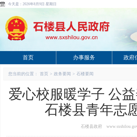
今天是：
2026年8月9日 星期日
首页
办事服务
政府
您当前的位置：
首页
>
政务要闻
>
石楼要闻
爱心校服暖学子 公
石楼县青年志
石楼县政府 www.sxshilou.gov