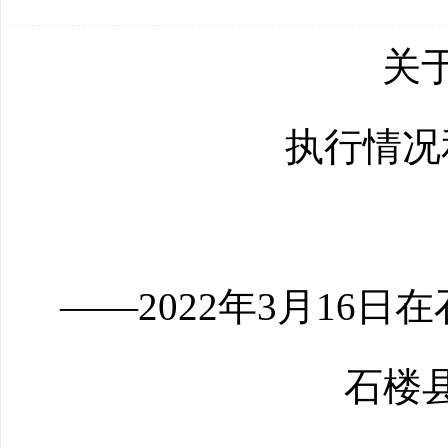
关
执行情况
——2022
年
3
月
16
日在
石楼