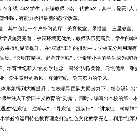
在，在年级144名学生，在编教师18名，代教6名，其中，副高1人，
可塑性强，有能力承担最新的教学改革。
览室、其中包括一个户外阅览厅，美育教室、录播室、三星教室
教学设施更完善，校园环境更优美，教师队伍更高质，学生的幸
效果得到显著提升。在“双减”工作的推动中，学校充分利用现
品质。“文明其精神、野蛮其体魄”，让希望小学的学生成为德智
严、培育世纪新人”的办学理念；围绕“弘扬美德、习惯优良、张
业、爱生奉献的教风；尊师守纪、刻苦努力的学风。
整体形象得到大幅提升，在校领导团队共同努力下，精心设计出
学师生注入了爱国主义教育的“灵魂”。同时，编写出本校的第一
，通过
“忆东征 注学魂”、“寻东征 践实行”、“讲东征 树精
小学必将运用特色教育理念打造红色文化教学亮点，利用“红军
去。