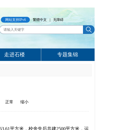
网站支持IPv6
繁體中文
|
无障碍
走进石楼
专题集锦
正常
缩小
3.61平方米，校舍先后共建2500平方米，运