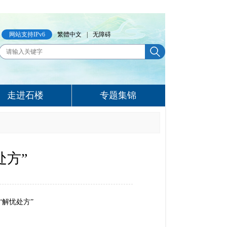
网站支持IPv6
繁體中文
|
无障碍
走进石楼
专题集锦
处方”
解忧处方”