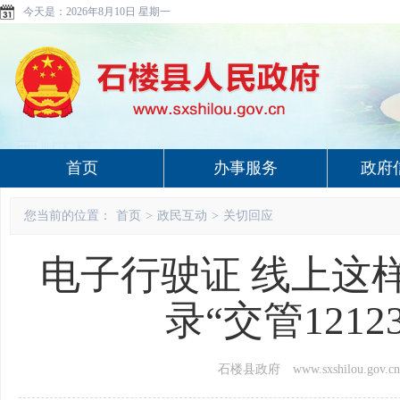
今天是：
2026年8月10日 星期一
首页
办事服务
政府
您当前的位置：
首页
>
政民互动
>
关切回应
电子行驶证 线上这
录“交管121
石楼县政府 www.sxshilou.gov.cn