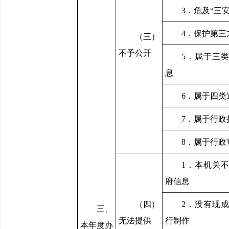
3．危及“三
4．保护第三
（三）
不予公开
5．属于三
息
6．属于四类
7．属于行政
8．属于行政
1．本机关
府信息
（四）
2．没有现
三、
无法提供
行制作
本年度办