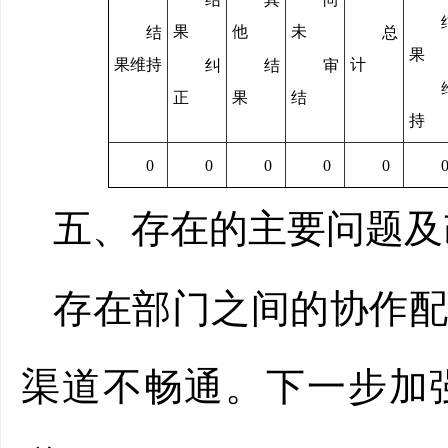
果
他
未
结
总
果
果维持
计
纠
结
审
正
果
结
持
0
0
0
0
0
五、存在的主要问题及
存在部门之间的协作
渠道不畅通。下一步加