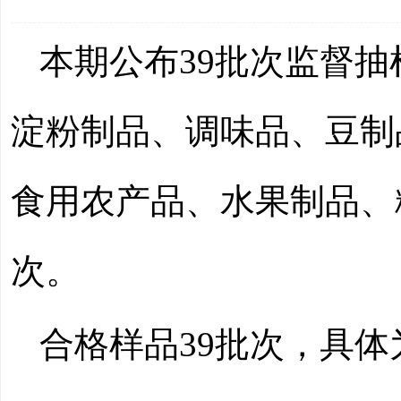
本期公布
39
批次监督抽
淀粉制品
、
调味品
、
豆制
食用农产品
、
水果制品
、
次。
合格样品
39
批次，具体