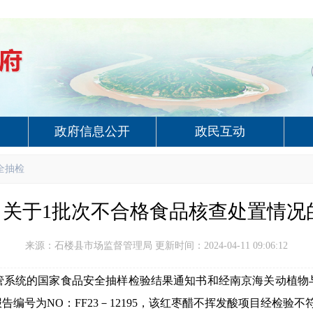
政府信息公开
政民互动
全抽检
关于1批次不合格食品核查处置情况的
来源：石楼县市场监督管理局 更新时间：2024-04-11 09:06:12
管系统
的国家食品安全抽样检验结果通知书和经
南京海关动植物
报告
编号为
NO：
FF23－12195
，
该红枣醋不挥发酸
项目
经检验
不