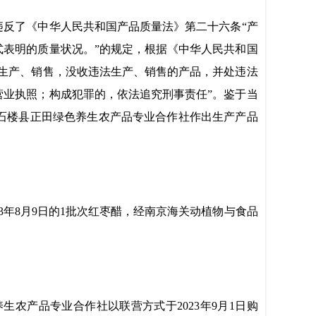
违反了《中华人民共和国
产品质量法
》第
二
十
六
条
“产
表明的质量状况。”的规定
，根据
《中华人民共和国
生产、销售，没收违法生产、销售的产品，并处违法
营业执照；构成犯罪的，依法追究刑事责任
”
。鉴于当
石楼县正田绿色养生农产品专业合作社
作出生产产品
3
年
8
月
9
日的
1批次红枣醋
，
经
南京海关动植物与食品
养生农产品专业合作社
以联营方式
于
2023年
9
月
1
日
购