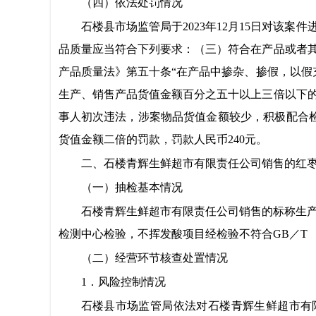
（四）
依法处罚
情况
石楼县
市场监管局
于
2023年12月15日对该
品质量应当符合下列要求：（三）符合在产品或者
产品质量法
》第五十条
“
在产品中掺杂、掺假，以假
生产、销售产品货值金额百分之五十以上三倍以下
事人初次违法，涉案物品货值金额较少，积极配合
货值金额二倍的罚款，罚款人民币
240元
。
二
、
石楼青辉生鲜超市有限责任公司
销售
的
红
（一）
抽检基本情况
石楼青辉生鲜超市有限责任公司
销售的标称生
检测中心
检验，
不挥发酸
项目
经检验
不符合
GB
／T 
（二）
经营环节核查处置情况
1．风险控制情况
石楼县
市场监管局依法对
石楼青辉生鲜超市有