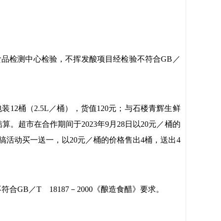
食品检测中心
检验，
不挥发酸
项目
经检验
不符合
GB
／
包装
12桶（2.5L／桶）
，
货值
120元；与
石楼青辉生鲜
算。超市在合作期间于2023年9月28日以20元／桶的
搞活动买一送一，以
20元／桶的价格售出4桶，送出4
不符合
GB
／T 18187－2000
《
酿造食醋
》要求
。