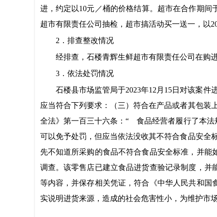
进，
约定以
10元／桶的价格结算。超市在合作期间于20
超市有限责任公司抽检，
超市搞活动买一送一，以
2．排查整改情况
经排查，
石楼青辉生鲜超市有限责任公司
在购
3．依法处罚情况
石楼县
市场监管局
于
2023年12月15日对该
应当符合下列要求：（三）符合在产品或者其包装
全法》第一百三十六条：“ 食品经营者履行了本
可以免予处罚，但应当依法没收其不符合食品安全
先不知道所采购的食品不符合食品安全标准，并能
调查。该零售店已建立食品进货查验记录制度，并
等内容，并保存相关凭证，符合《中华人民共和国
实说明进货来源，造成的社会危害性小，为维护市