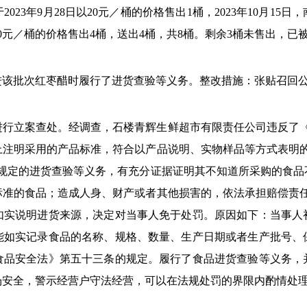
23年9月28日以20元／桶的价格售出1桶，2023年10月15日，
20元／桶的价格售出4桶，送出4桶，共8桶。剩余3桶未售出，已
进该批次红枣醋时履行了进货查验等义务
。整改措施：
张贴召回
案件进行立案查处。经调查，
石楼青辉生鲜超市有限责任公司
违反了
上注明采用的产品标准，符合以产品说明、实物样品等方式表明的
法规定的进货查验等义务，有充分证据证明其不知道所采购的食品
标准的食品；造成人身、财产或者其他损害的，依法承担赔偿责任
如实说明进货来源，决定对当事人免于处罚。
原因如下：
当事人
能如实记录食品的名称、规格、数量、生产日期或者生产批号、
食品安全法》第五十三条的规定。履行了食品进货查验等义务，
场安全，警示经营户守法经营，可以在法规处罚的界限内酌情处