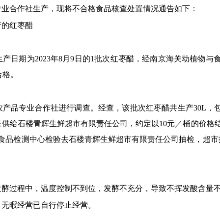
专业合作社生产，
现将不合格食品核查处置情况通告如下：
产
的
红枣醋
生产
日期为
2023
年
8
月
9
日的
1批次红枣醋
，
经
南京海关动植物与
合格。
农产品专业合作社
进行调查。
经查，
该
批次
红枣醋
共生产
30L，
提供给石楼青辉生鲜超市有限责任公司，
约定以
10元／桶的价格结
食品检测中心
检验
去
石楼青辉生鲜超市有限责任公司抽检，
超市
发酵过程中，温度控制不到位，发酵不充分，导致不挥发酸
含量
，无暇经营已自行停止经营。