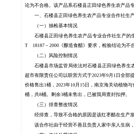
论为不合格。
该产品系
石楼县正田绿色养生农产品
一
、
石楼县正田绿色养生农产品专业合作社
生
（一）
抽检基本情况
石楼县正田绿色养生农产品专业合作社
生产的
T 18187－2000
《
酿造食醋
》要求，检验结论为不
（二）
风险控制
情况
石楼县
市场监管局依法对
石楼县正田绿色养生
超市有限责任公司
以联营方式
于
2023年
9
月
1
日
全部
价格售出1桶，2023年10月15日，
南京海关动植物与
桶，共8桶。剩余3桶未售出，已被我局查封扣押。
（三）
排查整改
情况
经排查，导致不合格的原因是
该红枣醋在生产
该合作社由于经营不善且负责人家中亲人生病