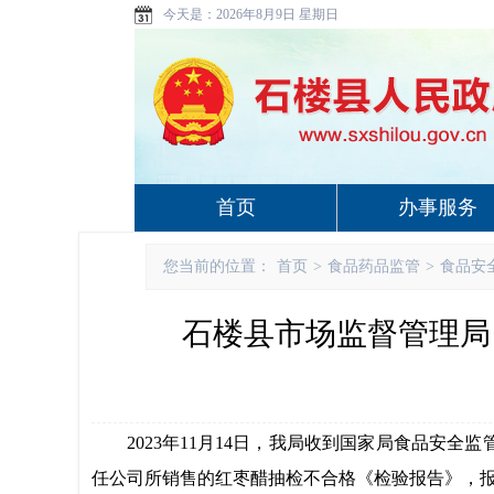
今天是：
2026年8月9日 星期日
首页
办事服务
您当前的位置：
首页
>
食品药品监管
>
食品安
石楼县市场监督管理局 
2023年
11月
14
日，我
局
收到
国家
局
食品安全监
任公司
所销售的
红枣醋
抽检不合格《检验报告》
，