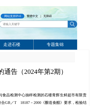
网站支持IPv6
繁體中文
|
无障碍
走进石楼
专题集锦
通告（2024年第2期）
与食品检测中心
抽样检测
的石楼青辉生鲜超市有限责
符合
GB
／T 18187－2000
《
酿造食醋
》要求，检验结