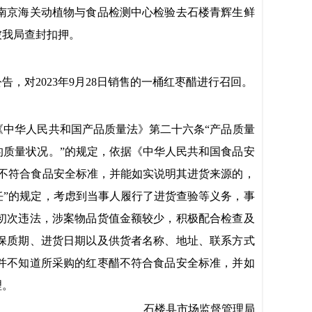
南京海关动植物与食品检测中心
检验
去
石楼青辉生鲜
被我局查封扣押。
公告，对
2023年9月28日
销售的一桶红枣醋进行召回。
《中华人民共和国
产品质量法
》第
二
十
六
条
“产品质量
质量状况。”的规定，依据《中华人民共和国食品安
不符合食品安全标准，并能如实说明其进货来源的，
”的规定，考虑到当事人履行了进货查验等义务，事
初次违法，涉案物品货值金额较少，积极配合检查及
保质期、进货日期以及供货者名称、地址、联系方式
并不知道所采购的
红枣醋
不符合食品安全标准，并如
理。
石楼县
市场监督管理局