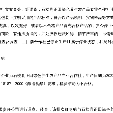
案件进行立案查处。经调查，
石楼县正田绿色养生农产品专业合作社
其包装上注明采用的产品标准，符合以产品说明、实物样品等方式
充真，以次充好，或者以不合格产品冒充合格产品的，责令停止
的罚款；有违法所得的，并处没收违法所得；情节严重的，吊销
检查及调查
，且目前合作社已停止生产且属于停业状态，我局对
枣醋
产企业为
石楼县正田绿色养生农产品专业合作社
，
生产
日期为
202
18187－2000
《
酿造食醋
》要求，检验结论为不合格。
限责任公司
进行调查。
经查，
该
批次
红枣醋与
石楼县正田绿色