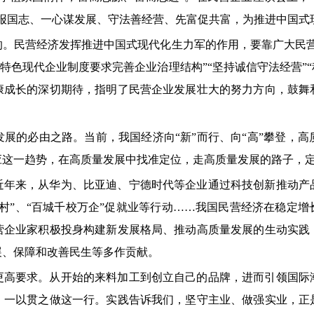
报国志、一心谋发展、守法善经营、先富促共富，为推进中国式
的。民营经济发挥推进中国式现代化生力军的作用，要靠广大民营
国特色现代企业制度要求完善企业治理结构”“坚持诚信守法经营”
康成长的深切期待，指明了民营企业发展壮大的努力方向，鼓舞
展的必由之路。当前，我国经济向“新”而行、向“高”攀登，
应这一趋势，在高质量发展中找准定位，走高质量发展的路子，
近年来，从华为、比亚迪、宁德时代等企业通过科技创新推动产
村”、“百城千校万企”促就业等行动……我国民营经济在稳定
营企业家积极投身构建新发展格局、推动高质量发展的生动实践
展、保障和改善民生等多作贡献。
更高要求。从开始的来料加工到创立自己的品牌，进而引领国际
，一以贯之做这一行。实践告诉我们，坚守主业、做强实业，正