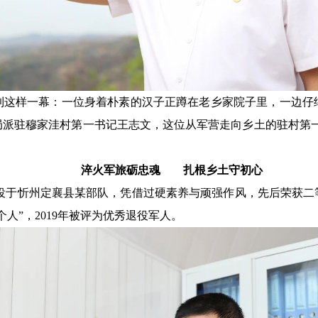
到这样一幕：一位身着朴素的汉子正蹲在老乡家院子里，一边仔
局派驻穆家洼村第一书记王志文，这位从军营走向乡土的驻村第
淬火军旅砺忠魂
扎根乡土守初心
1年服役于忻州定襄县某部队，凭借过硬素养与顽强作风，先后荣获
二
个人”，2019年被评为优秀退役军人。