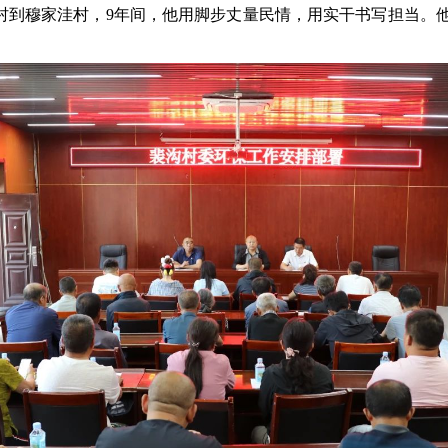
村到穆家洼村，
9
年间，他用脚步丈量民情，用实干书写担当。