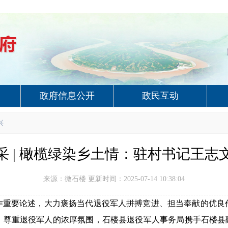
政府信息公开
政民互动
兴
采 | 橄榄绿染乡土情：驻村书记王志
来源：微石楼 更新时间：2025-07-14 10:38:04
作重要论述，大力褒扬当代退役军人拼搏竞进、担当奉献的优良
、尊重退役军人的浓厚氛围，石楼县退役军人事务局携手石楼县融