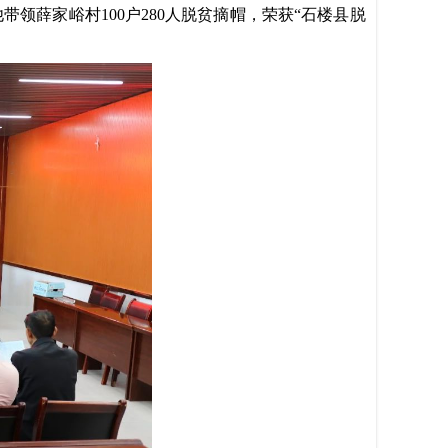
他带领薛家峪村
100户280人脱贫摘帽，荣获“石楼县脱