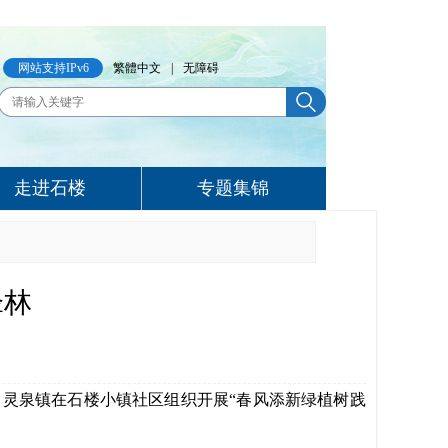
网站支持IPv6
繁體中文
|
无障碍
走进石楼
专题集锦
锋林
，灵泉镇
在石楼
小镇社区组织开展
“春风添新绿
植树践