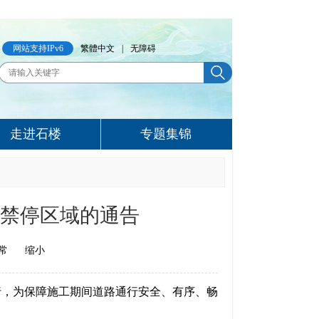
网站支持IPv6
繁體中文
|
无障碍
走进石楼
专题集锦
禁停区域的通告
常
缩小
行，为保障施工期间道路通行安全、有序、畅