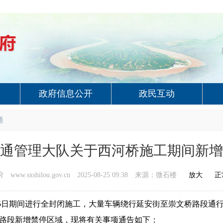
政府信息公开
政民互动
通
通管理大队关于西河桥施工期间新增
ww.sxshilou.gov.cn
2025-08-25 09:38
来源：微石楼
放大
正
5
日期间进行全封闭施工，大量车辆绕行延安街至崇文桥路段通
路段新增禁停区域，
现将有关事项通告如下
：