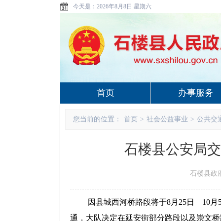
今天是：
2026年8月8日 星期六
首页
办事服务
您当前的位置：
首页
>
社会公益事业
>
公共交
石楼县公安局交
石楼县政府 w
因县城西河桥路段将于
8
月
25
日—
10
月
通，
大队
决定在延安街部分路段以及崇文桥