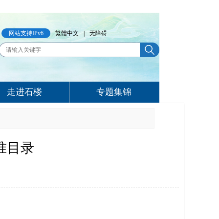
网站支持IPv6
繁體中文
|
无障碍
走进石楼
专题集锦
准目录