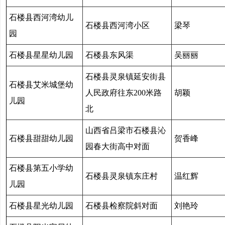
石楼县西河湾幼儿
石楼县西河湾小区
梁琴
园
石楼县星星幼儿园
石楼县东风渠
吴丽丽
石楼县灵泉镇延安街县
石楼县艾米城堡幼
人民政府往东200米路
胡颖
儿园
北
山西省吕梁市石楼县沁
石楼县甜甜幼儿园
贺香峰
园春大街高中对面
石楼县第五小学幼
石楼县灵泉镇东庄村
温红辉
儿园
石楼县星光幼儿园
石楼县检察院斜对面
刘艳玲