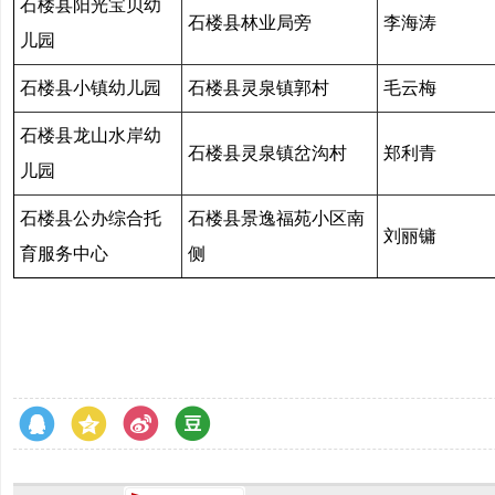
石楼县阳光宝贝幼
石楼县林业局旁
李海涛
儿园
石楼县小镇幼儿园
石楼县灵泉镇郭村
毛云梅
石楼县龙山水岸幼
石楼县灵泉镇岔沟村
郑利青
儿园
石楼县公办综合托
石楼县景逸福苑小区南
刘丽镛
育服务中心
侧