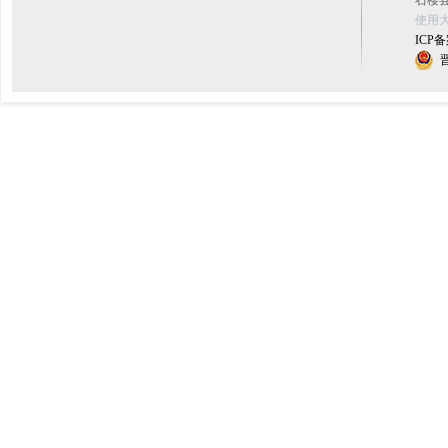
石楼县
使用大
ICP备
晋